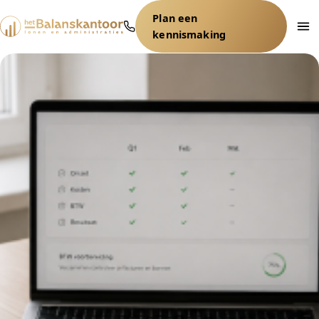
Ga
Plan een
naar
kennismaking
de
inhoud