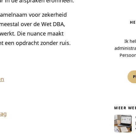
aar in de afspraken eromheen.
rzamelnaam voor zekerheid
HE
t meestal over de Wet DBA,
werkt. Die nuance maakt
Ik he
int een opdracht zonder ruis.
administra
Persoon
P
en
MEER WE
rag