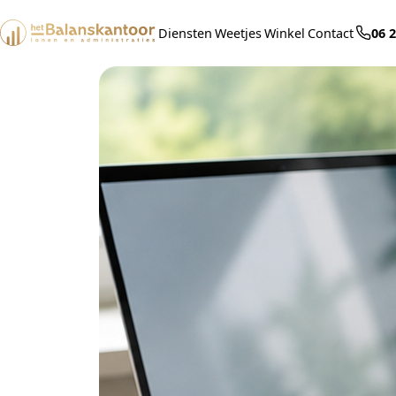
Ga
Diensten
Weetjes
Winkel
Contact
06 
naar
de
inhoud