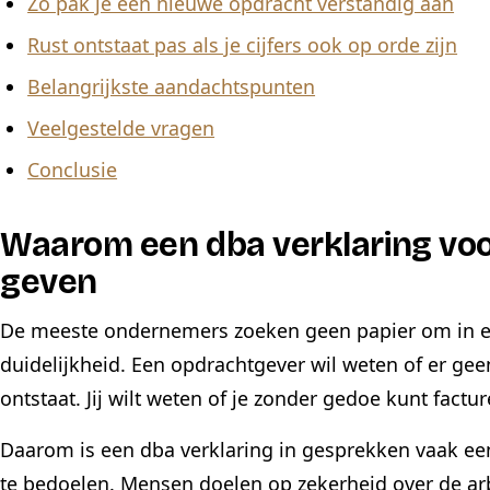
Zo pak je een nieuwe opdracht verstandig aan
Rust ontstaat pas als je cijfers ook op orde zijn
Belangrijkste aandachtspunten
Veelgestelde vragen
Conclusie
Waarom een dba verklaring voo
geven
De meeste ondernemers zoeken geen papier om in e
duidelijkheid. Een opdrachtgever wil weten of er ge
ontstaat. Jij wilt weten of je zonder gedoe kunt fac
Daarom is een dba verklaring in gesprekken vaak ee
te bedoelen. Mensen doelen op zekerheid over de arb