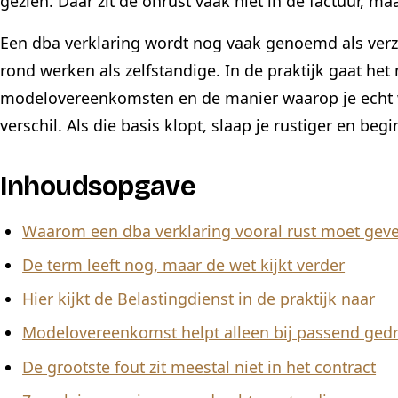
gezien. Daar zit de onrust vaak niet in de factuur, m
Een dba verklaring wordt nog vaak genoemd als ve
rond werken als zelfstandige. In de praktijk gaat he
modelovereenkomsten en de manier waarop je echt 
verschil. Als die basis klopt, slaap je rustiger en beg
Inhoudsopgave
Waarom een dba verklaring vooral rust moet gev
De term leeft nog, maar de wet kijkt verder
Hier kijkt de Belastingdienst in de praktijk naar
Modelovereenkomst helpt alleen bij passend ged
De grootste fout zit meestal niet in het contract