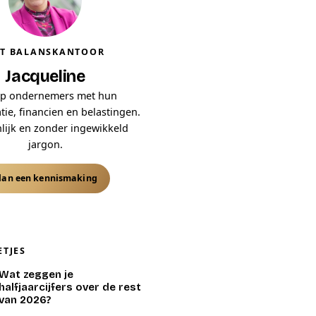
T BALANSKANTOOR
Jacqueline
lp ondernemers met hun
tie, financien en belastingen.
lijk en zonder ingewikkeld
jargon.
lan een kennismaking
ETJES
Wat zeggen je
halfjaarcijfers over de rest
van 2026?