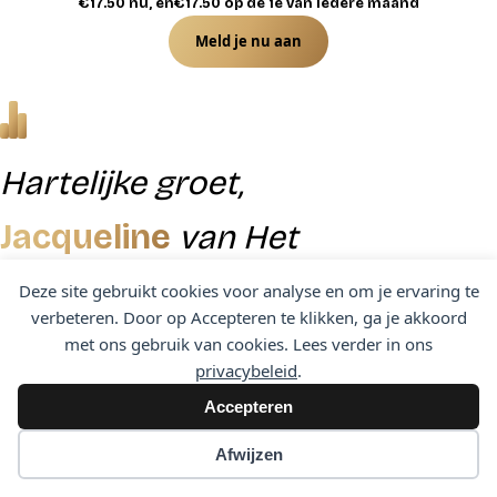
€
17.50
nu, en
€
17.50
op de 1e van iedere maand
j
n
p
s
Meld je nu aan
k
r
S
t
e
i
e
l
j
r
Hartelijke groet,
k
i
s
m
Jacqueline
van Het
j
i
e
t
k
s
Balanskantoor
Deze site gebruikt cookies voor analyse en om je ervaring te
C
verbeteren. Door op Accepteren te klikken, ga je akkoord
e
:
a
met ons gebruik van cookies. Lees verder in ons
p
€
r
privacybeleid
.
o
r
5
Accepteren
06 22 226 257
jacqueline@hetbalanskantoor.nl
l
i
0
© 2026 Het Balanskantoor
Afwijzen
i
e
j
.