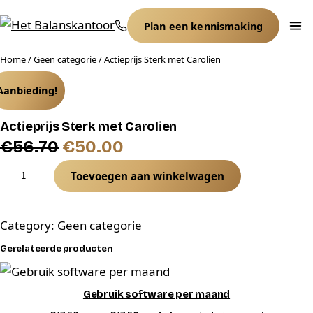
Ga
Plan een kennismaking
naar
de
Home
/
Geen categorie
/ Actieprijs Sterk met Carolien
inhoud
Aanbieding!
Actieprijs Sterk met Carolien
O
H
€
56.70
€
50.00
A
o
u
Toevoegen aan winkelwagen
c
r
i
t
s
d
Category:
Geen categorie
i
e
p
i
Gerelateerde producten
p
r
g
r
Gebruik software per maand
i
o
e